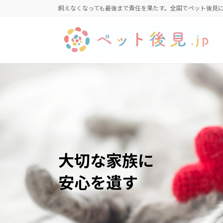
コ
ナ
飼えなくなっても最後まで責任を果たす。全国でペット後見
ン
ビ
テ
ゲ
ン
ー
ツ
シ
へ
ョ
ス
ン
キ
に
ッ
移
プ
動
大切な家族に
安心を遺す