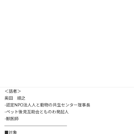
後見webページ
よりお問い合わせください。
───────────────────
■開催日時
───────────────────
2025年3月25日（火）13：00～14：30
───────────────────
■テーマ
───────────────────
・ペット後見全体進捗共有
・事業者間情報共有・相談・交流タイム
・意見交換
＜話者＞
奥田 順之
-認定NPO法人人と動物の共生センター理事長
-ペット後見互助会とものわ発起人
-獣医師
───────────────────
■対象