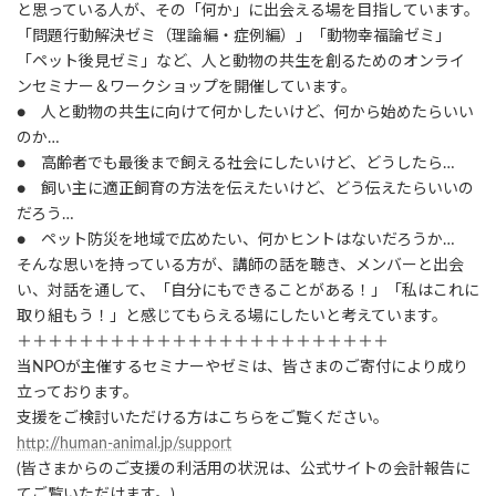
と思っている人が、その「何か」に出会える場を目指しています。
「問題行動解決ゼミ（理論編・症例編）」「動物幸福論ゼミ」
「ペット後見ゼミ」など、人と動物の共生を創るためのオンライ
ンセミナー＆ワークショップを開催しています。
● 人と動物の共生に向けて何かしたいけど、何から始めたらいい
のか…
● 高齢者でも最後まで飼える社会にしたいけど、どうしたら…
● 飼い主に適正飼育の方法を伝えたいけど、どう伝えたらいいの
だろう…
● ペット防災を地域で広めたい、何かヒントはないだろうか…
そんな思いを持っている方が、講師の話を聴き、メンバーと出会
い、対話を通して、「自分にもできることがある！」「私はこれに
取り組もう！」と感じてもらえる場にしたいと考えています。
＋＋＋＋＋＋＋＋＋＋＋＋＋＋＋＋＋＋＋＋＋＋＋＋
当NPOが主催するセミナーやゼミは、皆さまのご寄付により成り
立っております。
支援をご検討いただける方はこちらをご覧ください。
http://human-animal.jp/support
(皆さまからのご支援の利活用の状況は、公式サイトの会計報告に
てご覧いただけます。)