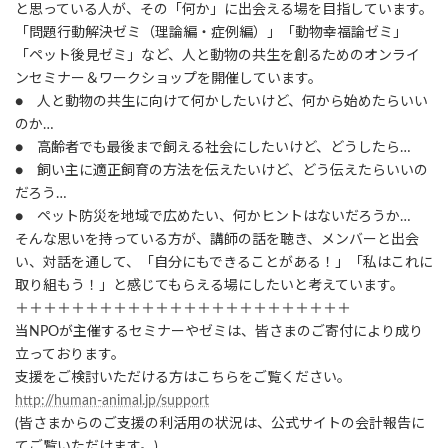
と思っている人が、その「何か」に出会える場を目指しています。
「問題行動解決ゼミ（理論編・症例編）」「動物幸福論ゼミ」
「ペット後見ゼミ」など、人と動物の共生を創るためのオンライ
ンセミナー＆ワークショップを開催しています。
● 人と動物の共生に向けて何かしたいけど、何から始めたらいい
のか…
● 高齢者でも最後まで飼える社会にしたいけど、どうしたら…
● 飼い主に適正飼育の方法を伝えたいけど、どう伝えたらいいの
だろう…
● ペット防災を地域で広めたい、何かヒントはないだろうか…
そんな思いを持っている方が、講師の話を聴き、メンバーと出会
い、対話を通して、「自分にもできることがある！」「私はこれに
取り組もう！」と感じてもらえる場にしたいと考えています。
＋＋＋＋＋＋＋＋＋＋＋＋＋＋＋＋＋＋＋＋＋＋＋＋
当NPOが主催するセミナーやゼミは、皆さまのご寄付により成り
立っております。
支援をご検討いただける方はこちらをご覧ください。
http://human-animal.jp/support
(皆さまからのご支援の利活用の状況は、公式サイトの会計報告に
てご覧いただけます。)