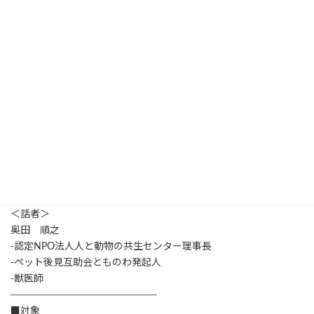
後見webページ
よりお問い合わせください。
───────────────────
■開催日時
───────────────────
2025年5月27日（火）13：00～14：30
───────────────────
■テーマ
───────────────────
・ペット版『ゆいごん白書®』について
・事業者間情報共有・相談・交流タイム
・意見交換
＜話者＞
奥田 順之
-認定NPO法人人と動物の共生センター理事長
-ペット後見互助会とものわ発起人
-獣医師
───────────────────
■対象