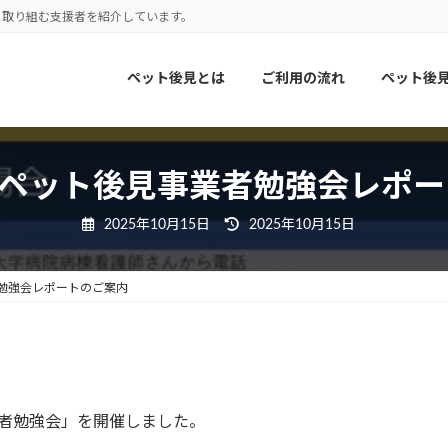
に取り組む支援者を紹介しています。
ペット後見とは
ご利用の流れ
ペット後
 ペット後見事業者勉強会レポ
最
2025年10月15日
2025年10月15日
終
更
新
日
者勉強会レポートのご案内
時
:
業者勉強会」を開催しました。