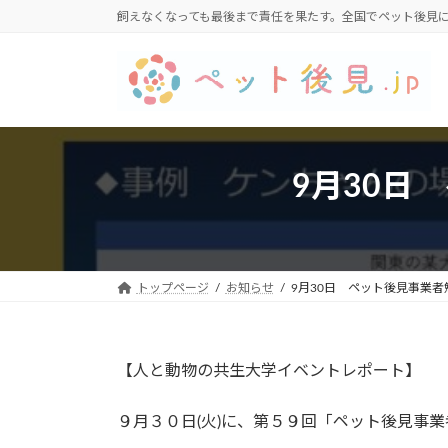
コ
ナ
飼えなくなっても最後まで責任を果たす。全国でペット後見
ン
ビ
テ
ゲ
ン
ー
ツ
シ
へ
ョ
ス
ン
9月30日
キ
に
ッ
移
プ
動
トップページ
お知らせ
9月30日 ペット後見事業
【人と動物の共生大学イベントレポート】
９月３０日(火)に、第５９回「ペット後見事