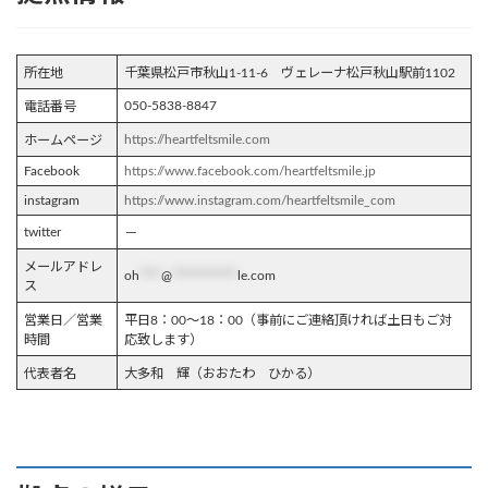
所在地
千葉県松戸市秋山1-11-6 ヴェレーナ松戸秋山駅前1102
050-5838-8847
電話番号
https://heartfeltsmile.com
ホームページ
Facebook
https://www.facebook.com/heartfeltsmile.jp
instagram
https://www.instagram.com/heartfeltsmile_com
twitter
－
メールアドレ
oh
****
@
************
le.com
ス
営業日／営業
平日8：00～18：00（事前にご連絡頂ければ土日もご対
時間
応致します）
代表者名
大多和 輝（おおたわ ひかる）