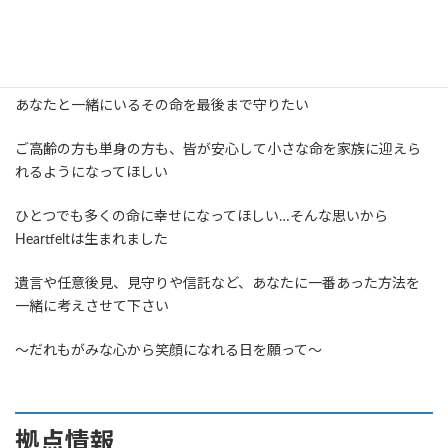
ご自身に何かあった時、今いる「小さな命のその後」を守ること
ができますか？
あなたと一緒にいるその命を最後まで守りたい
ご高齢の方も単身の方も、皆が安心して小さな命を家族に迎えら
れるようになってほしい
ひとつでも多くの命に幸せになってほしい…そんな思いから
Heartfeltは生まれました
遺言や任意後見、見守りや信託など、あなたに一番あった方法を
一緒に考えさせて下さい
～だれもがみな心から笑顔になれる日を願って～
拠点情報