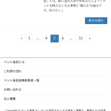
見」とは、飼い主の入院や死去などによってペ
ットを飼えなくなる事態に“備える”仕組みで
す。あらか […]
続きを読む
投
«
1
…
4
5
6
…
11
»
固
固
固
固
固
定
定
定
定
定
稿
ペ
ペ
ペ
ペ
ペ
の
ー
ー
ー
ー
ー
ジ
ジ
ジ
ジ
ジ
ペ
ペット後見とは
ー
ご利用の流れ
ジ
ペット後見連携事業者一覧
送
お問い合わせ
り
法人概要
Copyright © ペット後見.jp｜ペット信託やペットの遺言・遺贈で、動物たちの将来