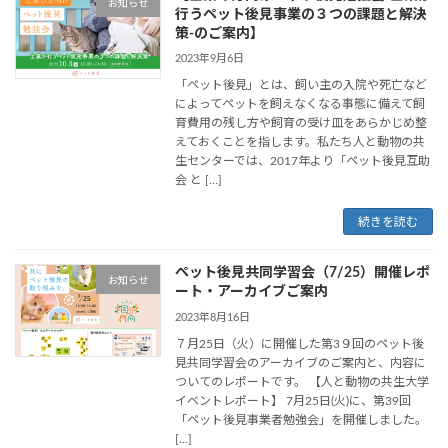
お知らせ
行うペット後見事業の３つの課題と解決
策-のご案内】
2023年9月6日
「ペット後見」とは、飼い主の入院や死亡など
によってペットを飼えなくなる事態に備えて飼
育費用の残し方や飼育の受け皿をあらかじめ整
えておくことを指します。私たち人と動物の共
生センターでは、2017年より「ペット後見互助
会 と […]
続きを読む
ペット後見共同学習会（7/25）開催レポ
お知らせ
ート・アーカイブご案内
2023年8月16日
７月25日（火）に開催した第3９回のペット後
見共同学習会のアーカイブのご案内と、内容に
ついてのレポートです。 【人と動物の共生大学
イベントレポート】 7月25日(火)に、第39回
「ペット後見事業者勉強会」を開催しました。
[…]