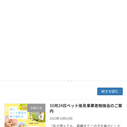
ト後見事業の進捗状況を共有し、意見交換を行
うことを目的に実施しました。 ペットシッ […]
続きを読む
11月28日ペット後見事業者勉強会のご案
お知らせ
内
2023年11月12日
「私が死んでも、最期までこの子を幸せにした
い…」そんな想いに応えることができる仕組み
があることをご存知でしょうか？ 「ペット後
見」とは、飼い主の入院や死去などによってペ
ットを飼えなくなる事態に“備える”仕組みで
す。あらか […]
続きを読む
10月24日ペット後見事業者勉強会のご案
お知らせ
内
2023年10月24日
「私が死んでも、最期までこの子を幸せにした