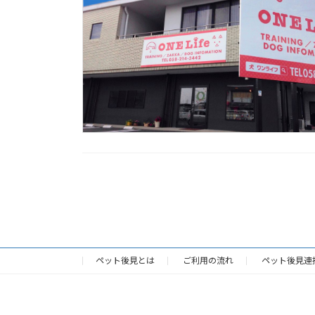
投
稿
の
ペット後見とは
ご利用の流れ
ペット後見連
ペ
ー
Copyright ©