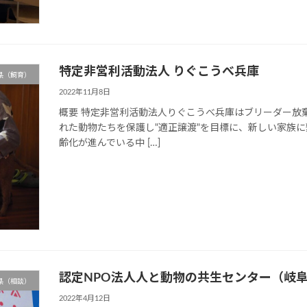
特定非営利活動法人 りぐこうべ兵庫
県（飼育）
2022年11月8日
概要 特定非営利活動法人りぐこうべ兵庫はブリーダー放
れた動物たちを保護し"適正譲渡"を目標に、新しい家族
齢化が進んでいる中 […]
認定NPO法人人と動物の共生センター（岐
県（相談）
2022年4月12日