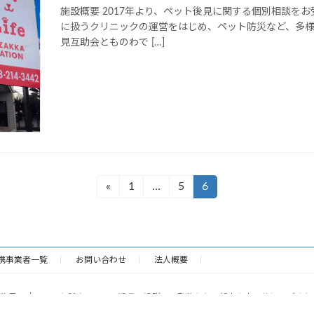
施設概要 2017年より、ペット後見に関する個別相談を
に扱うクリニックの運営をはじめ、ペット防災など、多
見互助会とものわで […]
«
1
…
5
6
固
固
固
定
定
定
ペ
ペ
ペ
ー
ー
ー
ジ
ジ
ジ
携事業者一覧
お問い合わせ
法人概要
 ペット後見.jp｜ペット信託やペットの遺言・遺贈で、動物たちの将来を守る仕組みづくり All Righ