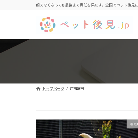
コ
ナ
飼えなくなっても最後まで責任を果たす。全国でペット後見
ン
ビ
テ
ゲ
ン
ー
ツ
シ
へ
ョ
ス
ン
キ
に
ッ
移
プ
動
トップページ
連携施設
福岡