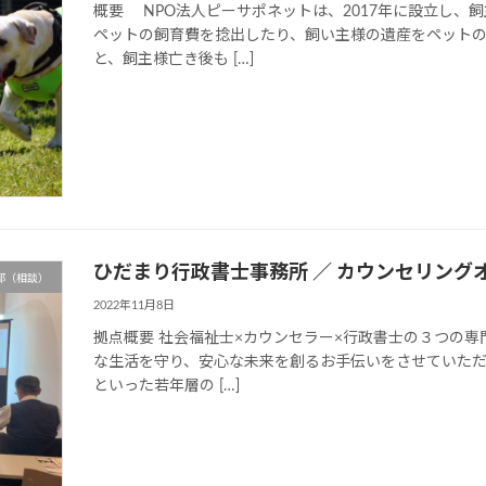
概要 NPO法人ピーサポネットは、2017年に設立し、
ペットの飼育費を捻出したり、飼い主様の遺産をペット
と、飼主様亡き後も […]
ひだまり行政書士事務所 ／ カウンセリング
都（相談）
2022年11月8日
拠点概要 社会福祉士×カウンセラー×行政書士の３つの
な生活を守り、安心な未来を創るお手伝いをさせていただ
といった若年層の […]