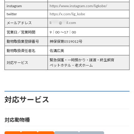
instagram
https://www.instagram.com/ligkobe/
twitter
https://x.com/lig_kobe
li
*****
@
***
il.com
メールアドレス
営業日／営業時間
9：00 〜17：00
動物取扱業登録番号
神保保第0519012号
動物取扱責任者名
佐溝広美
緊急保護・一時預かり・譲渡・終生飼育
対応サービス
ペットホテル・老犬ホーム
対応サービス
対応動物種