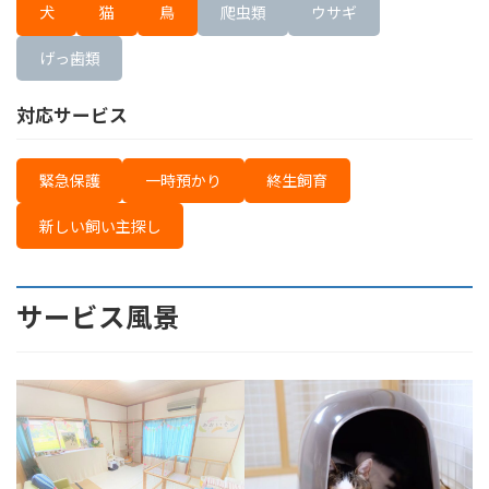
犬
猫
鳥
爬虫類
ウサギ
げっ歯類
対応サービス
緊急保護
一時預かり
終生飼育
新しい飼い主探し
サービス風景