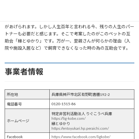
昨今、里親希望者さんの高齢化が進んでいる中、希望者さんの年
齢を原因にお断りする事もあります。年齢に制限を設けている理
由の一つに、高齢者による飼育放棄・所有権放棄が増えている事
があげられます。しかし人生百年と言われる今、残りの人生のパー
トナーも必要だと感じます。そこで考案したのがこのペットの互
助会「縁とゆかり」です。万が一、里親さんが何らかの理由（入
院や施設入居など）で飼育できなくなった時の為の互助会です。
事業者情報
所在地
兵庫県神戸市北区有野町唐櫃192-2
0120-1515-86
電話番号
特定非営利活動法人 りぐこうべ兵庫
https://lig-kobe.com/
ホームページ
縁とゆかり
https://entoyukari.hp.peraichi.com/
Facebook
https://www.facebook.com/ligkobe/