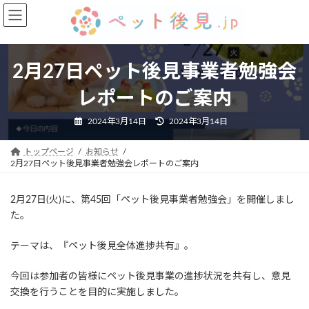
コ
ナ
ン
ビ
テ
ゲ
ン
ー
ツ
シ
2月27日ペット後見事業者勉強会
へ
ョ
レポートのご案内
ス
ン
キ
に
最
2024年3月14日
2024年3月14日
ッ
移
終
プ
動
更
新
トップページ
お知らせ
日
時
2月27日ペット後見事業者勉強会レポートのご案内
:
2月27日(火)に、第45回「ペット後見事業者勉強会」を開催しまし
た。
テーマは、『ペット後見全体進捗共有』。
今回は参加者の皆様にペット後見事業の進捗状況を共有し、意見
交換を行うことを目的に実施しました。