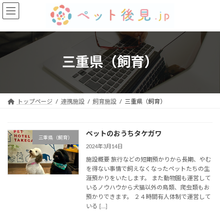
コ
ナ
ン
ビ
テ
ゲ
ン
ー
ツ
シ
へ
ョ
三重県（飼育）
ス
ン
キ
に
ッ
移
プ
動
トップページ
連携施設
飼育施設
三重県（飼育）
ペットのおうちタケガワ
三重県（飼育）
2024年3月14日
施設概要 旅行などの短期預かりから長期、やむ
を得ない事情で飼えなくなったペットたちの生
涯預かりをいたします。 また動物園も運営して
いるノウハウから犬猫以外の鳥類、爬虫類もお
預かりできます。 ２４時間有人体制で運営して
いる […]