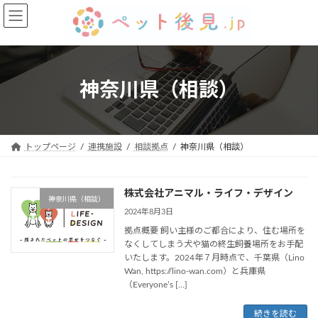
コ
ナ
ン
ビ
テ
ゲ
ン
ー
ツ
シ
へ
ョ
神奈川県（相談）
ス
ン
キ
に
ッ
移
プ
動
トップページ
連携施設
相談拠点
神奈川県（相談）
株式会社アニマル・ライフ・デザイン
神奈川県（相談）
2024年8月3日
拠点概要 飼い主様のご都合により、住む場所を
なくしてしまう犬や猫の終生飼養場所をお手配
いたします。2024年７月時点で、千葉県（Lino
Wan, https://lino-wan.com）と兵庫県
（Everyone’s […]
続きを読む