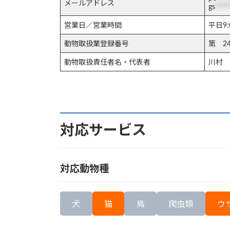
メールアドレス
gs
****
営業日／営業時間
平日9:
動物取扱業登録番号
第 2
動物取扱責任者名・代表者
川村 
対応サービス
対応動物種
犬
猫
鳥
爬虫類
ウ