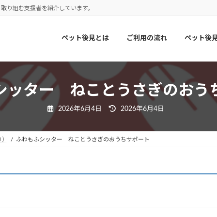
に取り組む支援者を紹介しています。
ペット後見とは
ご利用の流れ
ペット後
シッター ねことうさぎのおう
最
2026年6月4日
2026年6月4日
終
更
新
日
り）
ふわもふシッター ねことうさぎのおうちサポート
時
: