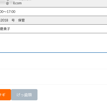
*****
@
***
il.com
00〜17:00
42018 号 保管
磨貴子
サギ
げっ歯類