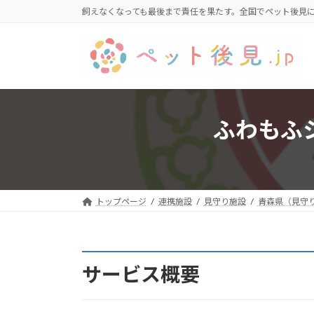
コ
ナ
飼えなくなっても最後まで責任を果たす。全国でペット後見
ン
ビ
テ
ゲ
ン
ー
ツ
シ
へ
ョ
ス
ン
ふわもふ
キ
に
ッ
移
プ
動
トップページ
連携施設
見守り施設
青森県（見守
サービス概要