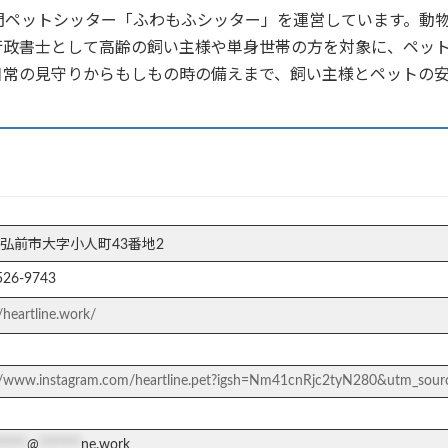
問ペットシッター「ふわもふシッター」を運営しています。動
行政書士として高齢の飼い主様や単身世帯の方を対象に、ペッ
日常の見守りからもしもの時の備えまで、飼い主様とペットの
弘前市大字小人町43番地2
526-9743
/heartline.work/
//www.instagram.com/heartline.pet?igsh=Nm41cnRjc2tyN280&utm_sour
*****
@
*******
ne.work