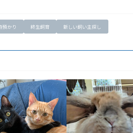
時預かり
終生飼育
新しい飼い主探し