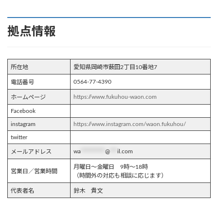
拠点情報
所在地
愛知県岡崎市薮田2丁目10番地7
0564-77-4390
電話番号
https://www.fukuhou-waon.com
ホームページ
Facebook
instagram
https://www.instagram.com/waon.fukuhou/
twitter
wa
**********
@
***
il.com
メールアドレス
月曜日～金曜日 9時～18時
営業日／営業時間
（時間外の対応も相談に応じます）
代表者名
鈴木 貴文