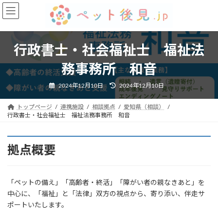
コ
ナ
ン
ビ
テ
ゲ
ン
ー
ツ
シ
行政書士・社会福祉士 福祉法
へ
ョ
務事務所 和音
ス
ン
キ
に
最
2024年12月10日
2024年12月10日
ッ
移
終
プ
動
更
新
トップページ
連携施設
相談拠点
愛知県（相談）
日
時
行政書士・社会福祉士 福祉法務事務所 和音
:
拠点概要
「ペットの備え」「高齢者・終活」「障がい者の親なきあと」を
中心に、「福祉」と「法律」双方の視点から、寄り添い、伴走サ
ポートいたします。