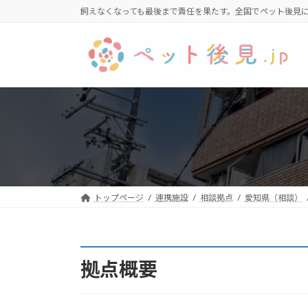
コ
ナ
飼えなくなっても最後まで責任を果たす。全国でペット後見
ン
ビ
テ
ゲ
ン
ー
ツ
シ
へ
ョ
ス
ン
キ
に
ッ
移
プ
動
トップページ
連携施設
相談拠点
愛知県（相談）
拠点概要