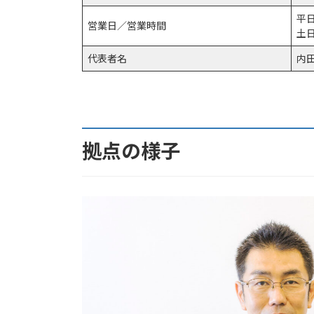
平日
営業日／営業時間
土
代表者名
内
拠点の様子