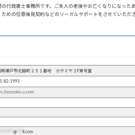
門の行政書士事務所です。ご本人の老後やお亡くなりになった
くための任意後見契約などのリーガルサポートをさせていただ
知県瀬戸市北脇町２５１番地 カサミヤ２F東号室
1-82-1993
ps://souzoku-u.com
********
@
***
il.com