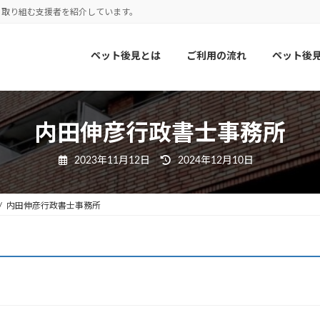
に取り組む支援者を紹介しています。
ペット後見とは
ご利用の流れ
ペット後
内田伸彦行政書士事務所
最
2023年11月12日
2024年12月10日
終
更
新
日
内田伸彦行政書士事務所
時
: