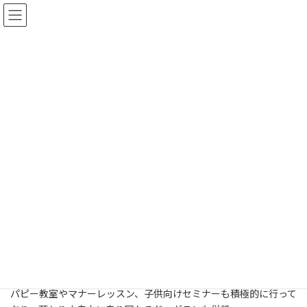
コ
ナ
ン
ビ
テ
ゲ
ン
ー
ツ
シ
おおい動物病院
へ
ョ
ス
ン
最
2023年11月28日
2024年3月8日
キ
に
終
更
ッ
移
新
日
プ
動
トップページ
連携施設
見守り施設
愛知県（見守り）
時
:
おおい動物病院
施設概要
愛知県一宮市で、犬猫の診療と犬猫のペットホテル・犬のトリミ
ングを行なっております。
パピー教室やマナーレッスン、子供向けセミナーも積極的に行って