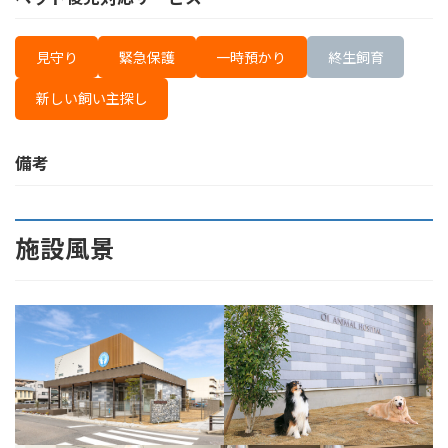
見守り
緊急保護
一時預かり
終生飼育
新しい飼い主探し
備考
施設風景