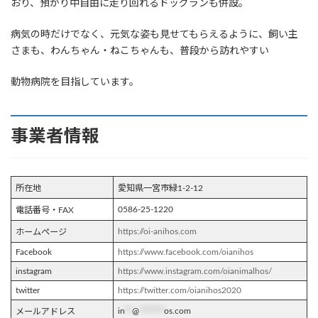
おり、預かり中自由に走り回れるドッグランも併設。
病気の時だけでなく、元気な姿も見せてもらえるように、飼い主
さまも、わんちゃん・ねこちゃんも、普段から訪れやすい
動物病院を目指しています。
事業者情報
所在地
愛知県一宮市緑1-2-12
0586-25-1220
電話番号・FAX
https://oi-anihos.com
ホームページ
Facebook
https://www.facebook.com/oianihos
instagram
https://www.instagram.com/oianimalhos/
twitter
https://twitter.com/oianihos2020
in
**
@
*******
os.com
メールアドレス