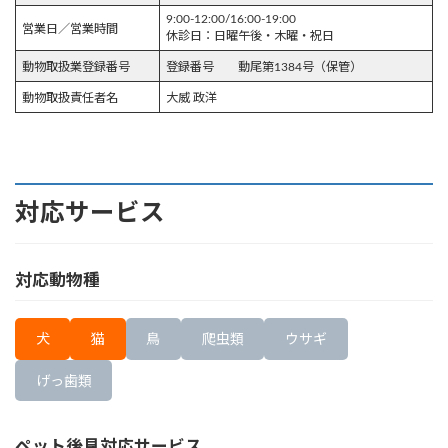
9:00-12:00/16:00-19:00
営業日／営業時間
休診日：日曜午後・木曜・祝日
動物取扱業登録番号
登録番号 動尾第1384号（保管）
動物取扱責任者名
大威 政洋
対応サービス
対応動物種
犬
猫
鳥
爬虫類
ウサギ
げっ歯類
ペット後見対応サービス